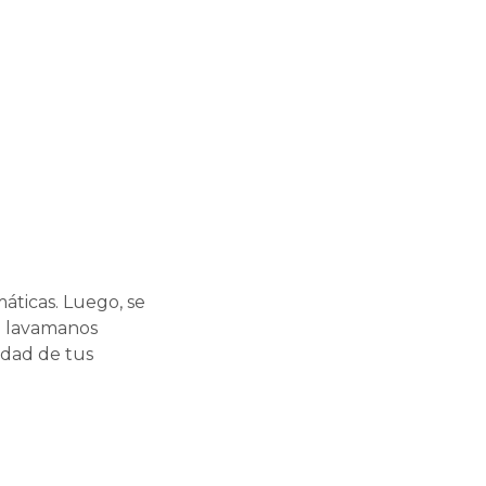
áticas. Luego, se
u lavamanos
idad de tus