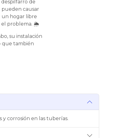
despilfarro de
én pueden causar
 un hogar libre
el problema. 🌦️
abo, su instalación
no que también
 corrosión en las tuberías.