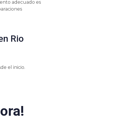
miento adecuado es
paraciones
en Rio
 el inicio.
ora!