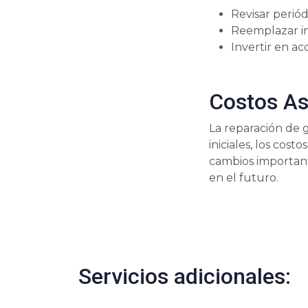
Revisar periód
Reemplazar i
Invertir en ac
Costos A
La reparación de 
iniciales, los cost
cambios important
en el futuro.
Servicios adicionales: