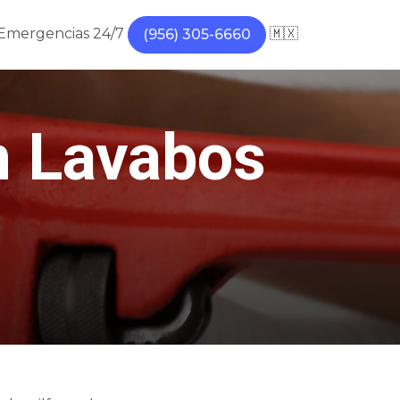
Emergencias 24/7
🇲🇽
(956) 305-6660
n Lavabos