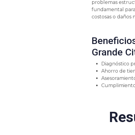
problemas estruct
fundamental para 
costosas o daños m
Beneficios
Grande Ci
Diagnóstico pr
Ahorro de tie
Asesoramiento 
Cumplimiento 
Res