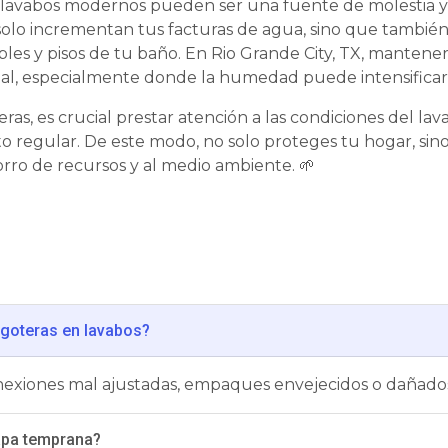
s lavabos modernos pueden ser una fuente de molestia y 
 solo incrementan tus facturas de agua, sino que tambi
les y pisos de tu baño. En Rio Grande City, TX, mantener
ial, especialmente donde la humedad puede intensificar 
eras, es crucial prestar atención a las condiciones del lav
o regular. De este modo, no solo proteges tu hogar, si
orro de recursos y al medio ambiente. 🌱
goteras en lavabos?
xiones mal ajustadas, empaques envejecidos o dañados y
apa temprana?