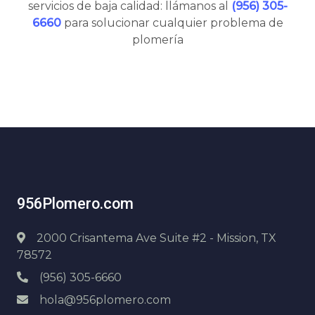
servicios de baja calidad: llámanos al
(956) 305-
6660
para solucionar cualquier problema de
plomería
956Plomero.com
2000 Crisantema Ave Suite #2 - Mission, TX
78572
(956) 305-6660
hola@956plomero.com