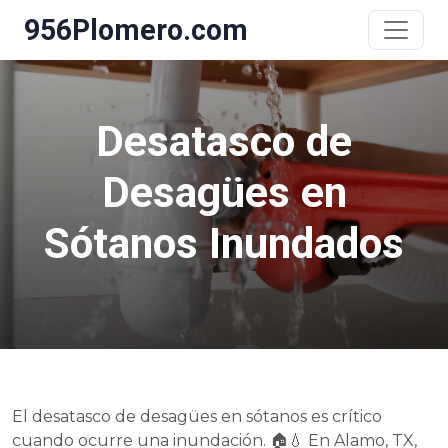
956Plomero.com
Desatasco de
Desagües en
Sótanos Inundados
El desatasco de desagües en sótanos es crítico
cuando ocurre una inundación. 🏠💧 En Alamo, TX,