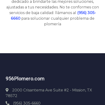
dedicado a brindarte las mejores soluciones,
ajustadas a tus necesidades. No te conformes con
servicios de baja calidad: llámanos al
(956) 305-
6660
para solucionar cualquier problema de
plomería
956Plomero.com
2000 Crisantema Ave Suite #2 - Mission, TX
78572
(956) 305-6660