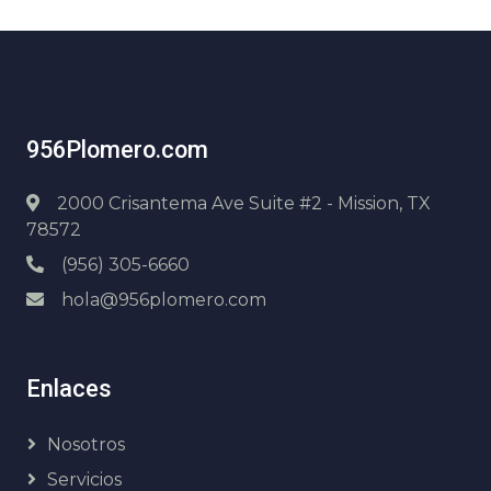
956Plomero.com
2000 Crisantema Ave Suite #2 - Mission, TX
78572
(956) 305-6660
hola@956plomero.com
Enlaces
Nosotros
Servicios