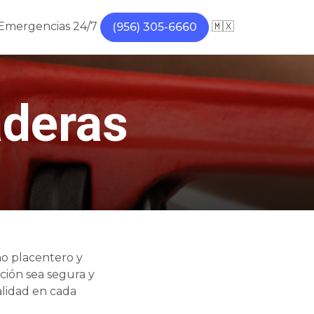
Emergencias 24/7
🇲🇽
(956) 305-6660
aderas
ño placentero y
ación sea segura y
alidad en cada