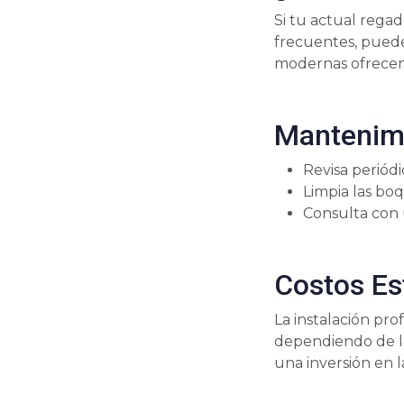
Si tu actual regad
frecuentes, puede
modernas ofrecen 
Mantenimi
Revisa periódi
Limpia las boq
Consulta con 
Costos E
La instalación pr
dependiendo de la
una inversión en l