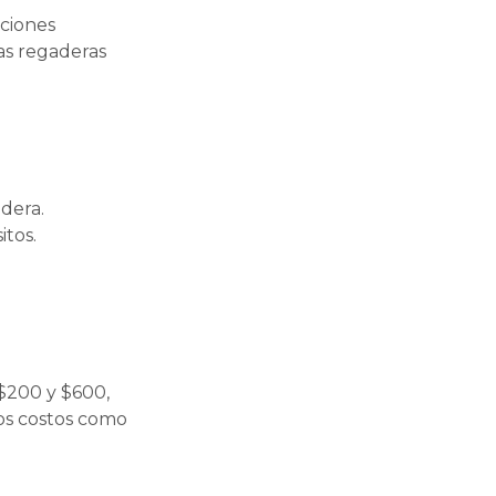
aciones
as regaderas
dera.
itos.
 $200 y $600,
tos costos como