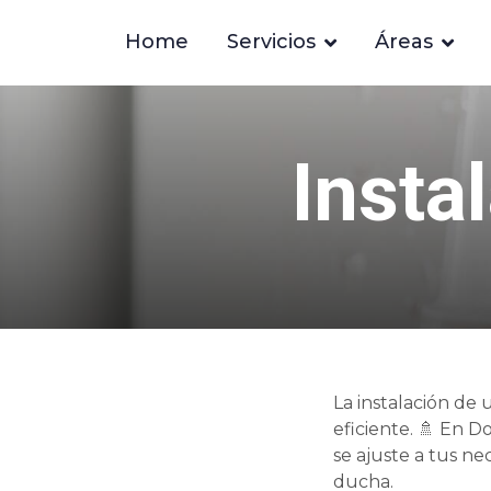
Home
Servicios
Áreas
Insta
La instalación de
eficiente. 🚿 En D
se ajuste a tus n
ducha.