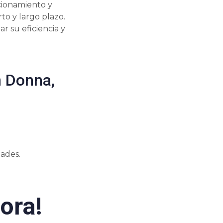
cionamiento y
to y largo plazo.
r su eficiencia y
n Donna,
ades.
ora!