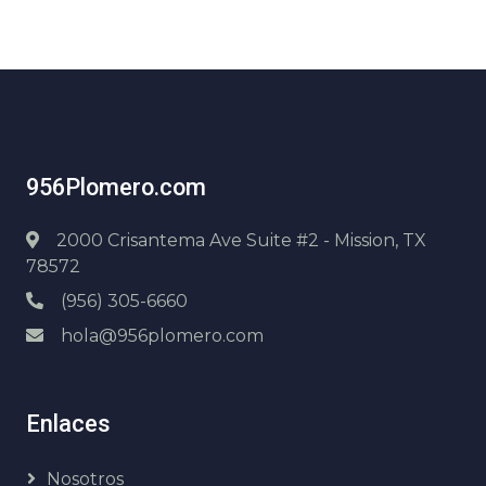
956Plomero.com
2000 Crisantema Ave Suite #2 - Mission, TX
78572
(956) 305-6660
hola@956plomero.com
Enlaces
Nosotros