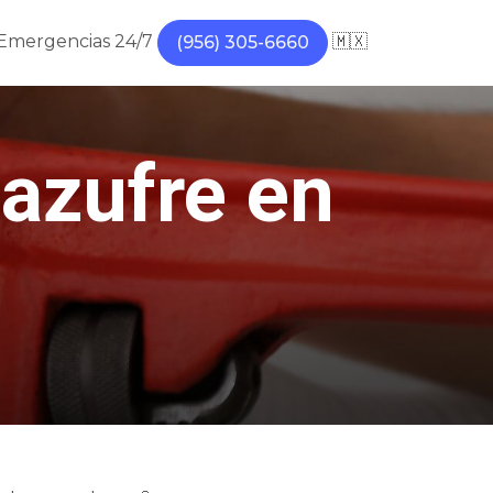
Emergencias 24/7
🇲🇽
(956) 305-6660
 azufre en