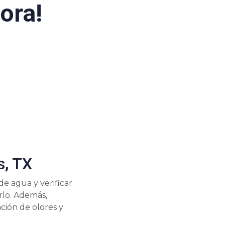
ora!
s, TX
e agua y verificar
rlo. Además,
ción de olores y