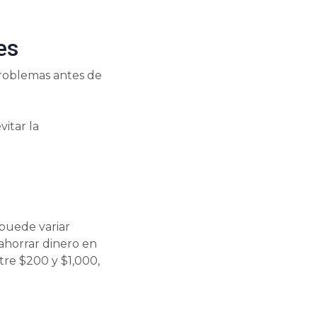
es
problemas antes de
itar la
 puede variar
ahorrar dinero en
re $200 y $1,000,