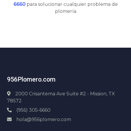
6660
para solucionar cualquier problema de
plomería
956Plomero.com
2000 Crisantema Ave Suite #2 - Mission, TX
78572
(956) 305-6660
hola@956plomero.com