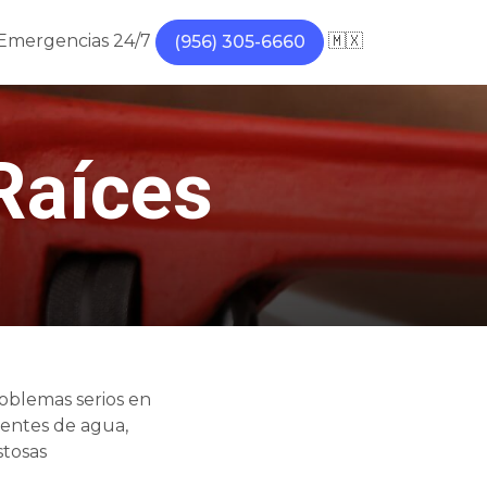
Emergencias 24/7
🇲🇽
(956) 305-6660
Raíces
oblemas serios en
uentes de agua,
stosas