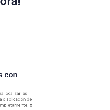
ora!
s con
 localizar las
a o aplicación de
completamente. 🚿