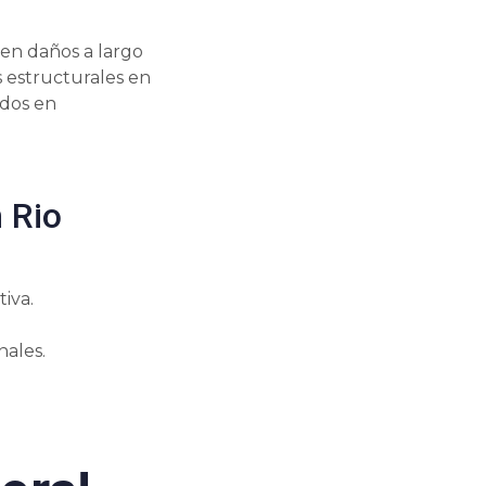
en daños a largo
s estructurales en
ados en
 Rio
iva.
nales.