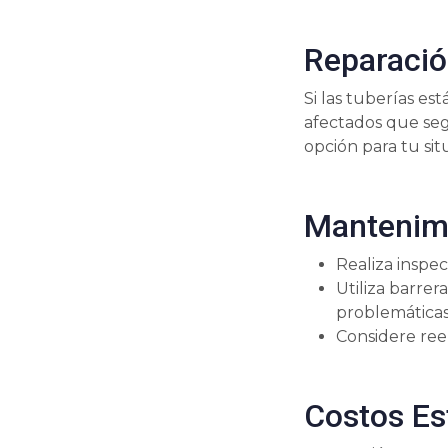
Reparació
Si las tuberías 
afectados que seg
opción para tu sit
Mantenimi
Realiza inspec
Utiliza barrer
problemáticas
Considere reem
Costos E