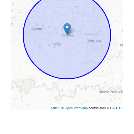
Leaflet
| ©
OpenStreetMap
contributors ©
CARTO